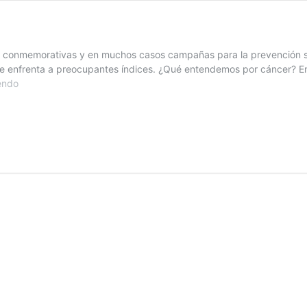
s conmemorativas y en muchos casos campañas para la prevención s
 enfrenta a preocupantes índices. ¿Qué entendemos por cáncer? En C
Cáncer
endo
en
pocas
palabras