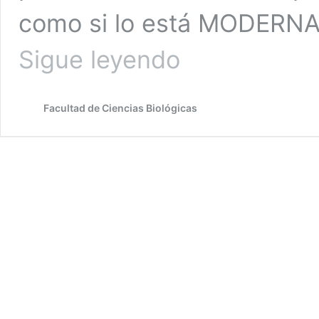
como si lo está MODERNA
Chilenas
Sigue leyendo
en
la
ciencia
Facultad de Ciencias Biológicas
en
búsqueda
del
antídoto
para
el
Covid-
19