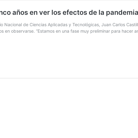
inco años en ver los efectos de la pandemia
o Nacional de Ciencias Aplicadas y Tecnológicas, Juan Carlos Castil
os en observarse. “Estamos en una fase muy preliminar para hacer aná
Dr.
Juan
Carlos
Castilla:
“Tardaremos
cinco
años
en
ver
los
efectos
de
la
pandemia
en
el