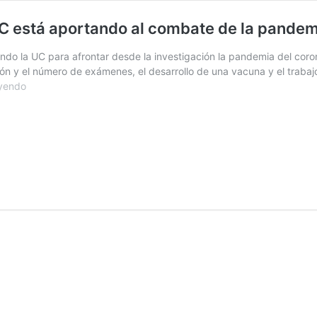
 UC está aportando al combate de la pande
ndo la UC para afrontar desde la investigación la pandemia del coron
n y el número de exámenes, el desarrollo de una vacuna y el trabajo i
Los
eyendo
cuatro
frentes
desde
los
cuales
la
UC
está
aportando
al
combate
de
la
pandemia