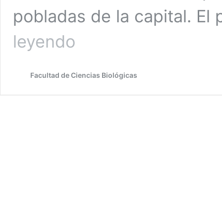
pobladas de la capital. E
¿Por
leyendo
qué
los
pumas
Facultad de Ciencias Biológicas
se
aventuran
más
y
más
en
la
ciudad?
Capes
lo
explica