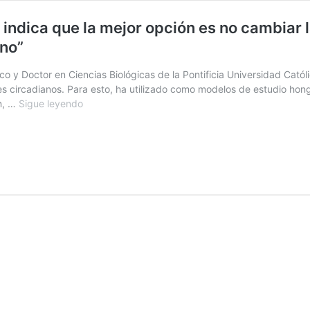
 indica que la mejor opción es no cambiar
rno”
co y Doctor en Ciencias Biológicas de la Pontificia Universidad Católi
s circadianos. Para esto, ha utilizado como modelos de estudio hongo
Profesor
n, …
Sigue leyendo
Luis
Larrondo:
“Toda
evidencia
indica
que
la
mejor
opción
es
no
cambiar
la
hora