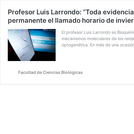
Profesor Luis Larrondo: “Toda evidencia
permanente el llamado horario de invie
El profesor Luis Larrondo es Bioquími
mecanismos moleculares de los reloje
optogenética. En más de una ocasió
Facultad de Ciencias Biológicas