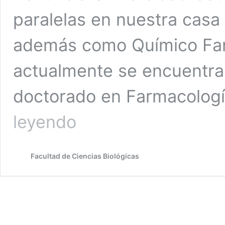
paralelas en nuestra casa 
además como Químico Far
actualmente se encuentra
doctorado en Farmacologí
Bioquímico
leyendo
de
la
Facultad
Facultad de Ciencias Biológicas
de
Ciencias
Biológicas
es
destacado
en
Cambridge