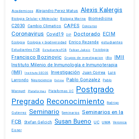
Alexis Kalergis
Academicos
Alejandro Perez Matus
Biomedicina
Biologia Celular y Molecular
Biologia Marina
C2030
CAPES
Cambio Climatico
Concurso
Coronavirus
Doctorado
ECIM
Covid19
DIP
Enrico Rezende
estudiantes
Ecologia
Ecologia y biodiversidad
Estudiantes FCB
EstudiantesFCB
Fabian Jaksic
Fisiologia
Francisco Bozinovic
IMII
iBio
Grupos de investigacion
Instituto Milenio de Inmunología e Inmunoterapia
(IMII)
Investigación
Juan Correa
Luis
Instituto SECOS
Pablo Gonzalez
Larrondo
Neurociencia
Pablo
Online
Postgrado
Marquet
Plataformas UC
Plataformas
Pregrado
Reconocimiento
Rodrigo
Seminario
Seminarios en la
Gutierrez
Seminarios
Susan Bueno
FCB
Stefan Gelcich
UC
UMA
Veronica
Eisner