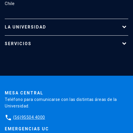
Chile
LA UNIVERSIDAD
Programas de estudio
SERVICIOS
Investigación
Red Salud UC
Extensión
Validación de Certificados
La Universidad
Pago de Matrículas
Código de Honor
Pago de Créditos
UC Transparente
Trabaja en la UC
Admisión
MESA CENTRAL
Teléfono para comunicarse con las distintas áreas de la
Universidad.
phone
(56)95504 4000
EMERGENCIAS UC