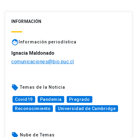
INFORMACIÓN
face
Información periodística
Ignacia Maldonado
comunicaciones@bio.puc.cl
local_offer
Temas de la Noticia
Covid19
Pandemia
Pregrado
Reconocimiento
Universidad de Cambridge
local_offer
Nube de Temas