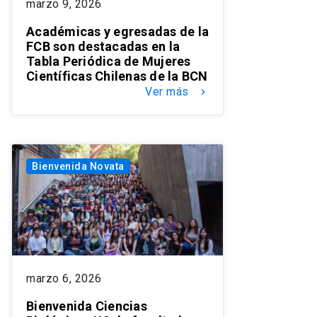
marzo 9, 2026
Académicas y egresadas de la
FCB son destacadas en la
Tabla Periódica de Mujeres
Científicas Chilenas de la BCN
Ver más
keyboard_arrow_right
Bienvenida Novata
marzo 6, 2026
Bienvenida Ciencias