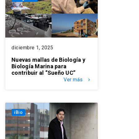
diciembre 1, 2025
Nuevas mallas de Biología y
Biología Marina para
contribuir al “Sueño UC”
Ver más
keyboard_arrow_right
iBio