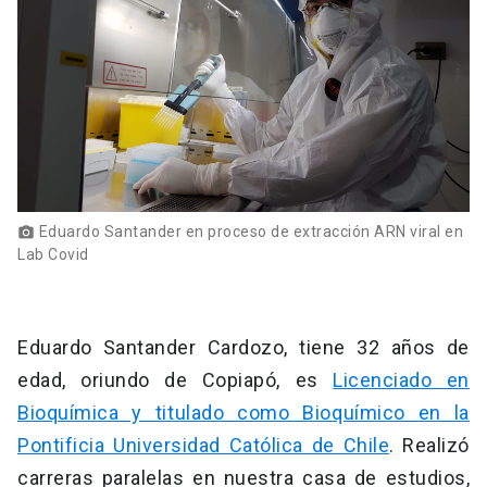
Eduardo Santander en proceso de extracción ARN viral en
photo_camera
Lab Covid
Eduardo Santander Cardozo, tiene 32 años de
edad, oriundo de Copiapó, es
Licenciado en
Bioquímica y titulado como Bioquímico en la
Pontificia Universidad Católica de Chile
. Realizó
carreras paralelas en nuestra casa de estudios,