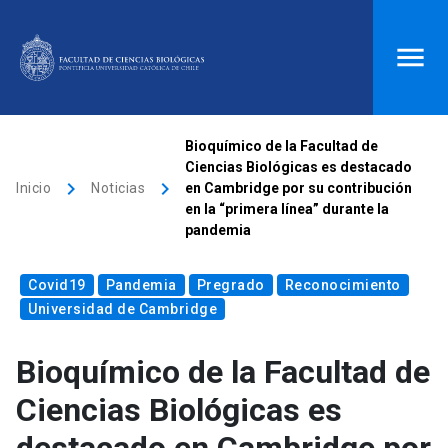
ACCESOS DIRECTOS
Bioquímico de la Facultad de
Ciencias Biológicas es destacado
Biblioteca
launch
Donaciones
launch
keyboard_arrow_right
keyboard_arrow_right
Inicio
Noticias
en Cambridge por su contribución
en la “primera línea” durante la
Mi portal UC
launch
Correo
launch
pandemia
search
Covid19
Pandemia
Pregrado
Reconocimiento
Universidad de Cambridge
Inicio
Bioquímico de la Facultad de
keyboard_arrow_down
Quiénes somos
Ciencias Biológicas es
keyboard_arrow_down
Direcciones
Investigación