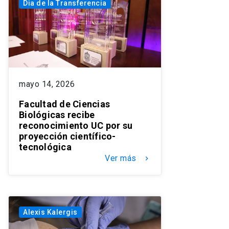
Dia de la Transferencia
mayo 14, 2026
Facultad de Ciencias
Biológicas recibe
reconocimiento UC por su
proyección científico-
tecnológica
Ver más
keyboard_arrow_right
Alexis Kalergis