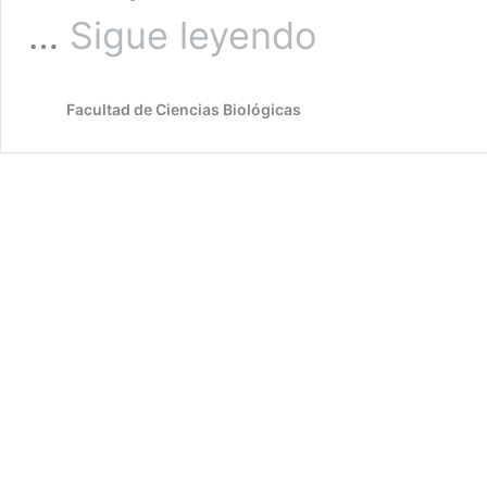
Derribando
…
Sigue leyendo
mitos:
un
nuevo
Facultad de Ciencias Biológicas
ciclo
de
seminarios
que
se
toman
las
redes
sociales