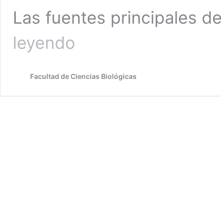
Las fuentes principales de
Dr.
leyendo
Roschzttardtz:
“Nuestro
desafío
Facultad de Ciencias Biológicas
es
volver
a
cultivar
y
consumir
semillas
que
la
industria
agrícola
ha
dejado
de