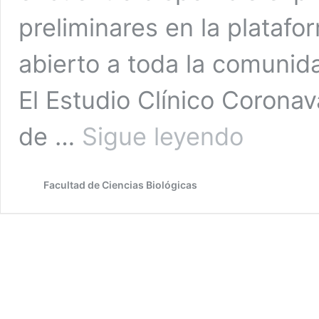
preliminares en la plataf
abierto a toda la comunida
El Estudio Clínico Corona
Preprint:
de …
Sigue leyendo
Resultados
de
Estudio
Facultad de Ciencias Biológicas
Clínico
Coronavac03CL
Fase
3
se
encuentra
disponible
para
lectura