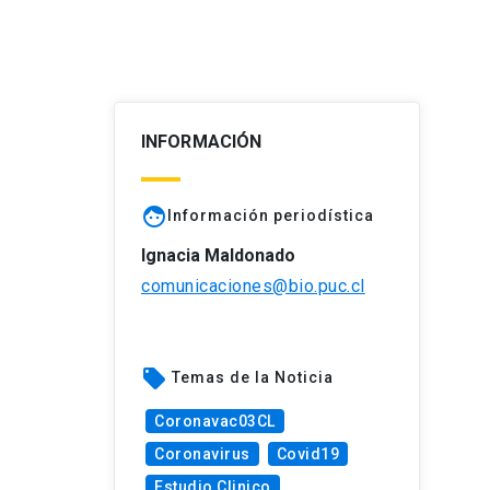
INFORMACIÓN
face
Información periodística
Ignacia Maldonado
comunicaciones@bio.puc.cl
local_offer
Temas de la Noticia
Coronavac03CL
Coronavirus
Covid19
Estudio Clinico