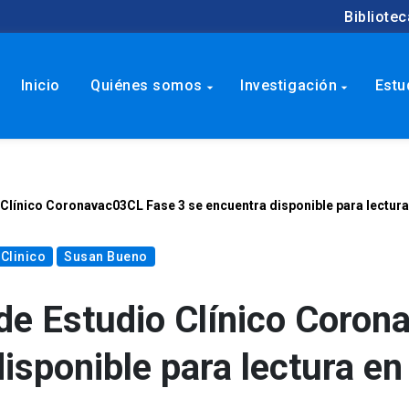
Bibliotec
Inicio
Quiénes somos
Investigación
Estu
arrow_drop_down
arrow_drop_down
 Clínico Coronavac03CL Fase 3 se encuentra disponible para lectur
 Clinico
Susan Bueno
 de Estudio Clínico Coro
isponible para lectura en