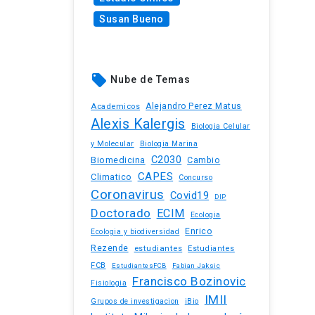
Susan Bueno
local_offer
Nube de Temas
Academicos
Alejandro Perez Matus
Alexis Kalergis
Biologia Celular
y Molecular
Biologia Marina
C2030
Biomedicina
Cambio
CAPES
Climatico
Concurso
Coronavirus
Covid19
DIP
Doctorado
ECIM
Ecologia
Enrico
Ecologia y biodiversidad
Rezende
estudiantes
Estudiantes
FCB
EstudiantesFCB
Fabian Jaksic
Francisco Bozinovic
Fisiologia
IMII
iBio
Grupos de investigacion