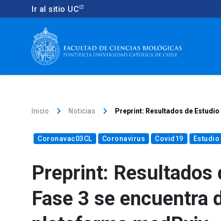
Ir al sitio UC
keyboard_arrow_right
keyboard_arrow_right
Inicio
Noticias
Preprint: Resultados de Estudio
Coronavac03CL
Coronavirus
Covid19
Estudio
Preprint: Resultados
Fase 3 se encuentra d