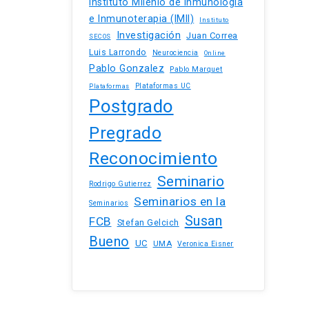
Instituto Milenio de Inmunología
e Inmunoterapia (IMII)
Instituto
Investigación
Juan Correa
SECOS
Luis Larrondo
Neurociencia
Online
Pablo Gonzalez
Pablo Marquet
Plataformas UC
Plataformas
Postgrado
Pregrado
Reconocimiento
Seminario
Rodrigo Gutierrez
Seminarios en la
Seminarios
Susan
FCB
Stefan Gelcich
Bueno
UC
UMA
Veronica Eisner