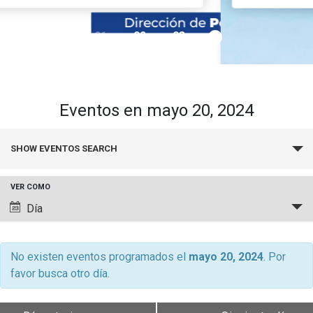
pause_circle_filled
01
02
03
keyboard_arrow_down
Académicos
Grupos de Investigación
Estudiantes
Consejo de Facultad
Institutos y Centros
Pregrado
Publicaciones
Eventos en mayo 20, 2024
Secretaría Académica
FCB en el Territorio
Postgrado
Contacto
Búsqueda
SHOW EVENTOS SEARCH
y
Documentos FCB
Redes Internacionales
Centro de Estudiantes
navegació
VER COMO
de
Navegación
Día
vistas
de
de
vistas
Eventos
de
No existen eventos programados el
mayo 20, 2024
. Por
favor busca otro día.
Evento