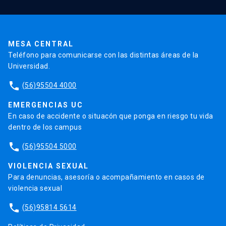
Pago de Matrículas
Código de Honor
Pago de Créditos
UC Transparente
Trabaja en la UC
Admisión
MESA CENTRAL
Teléfono para comunicarse con las distintas áreas de la
Universidad.
phone
(56)95504 4000
EMERGENCIAS UC
En caso de accidente o situacón que ponga en riesgo tu vida
dentro de los campus
phone
(56)95504 5000
VIOLENCIA SEXUAL
Para denuncias, asesoría o acompañamiento en casos de
violencia sexual
phone
(56)95814 5614