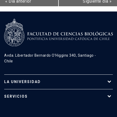
«
Día anterior
Siguiente día
»
Avda. Libertador Bernardo O’Higgins 340, Santiago -
Chile
LA UNIVERSIDAD
Programas de estudio
SERVICIOS
Investigación
Red Salud UC
Extensión
Validación de Certificados
La Universidad