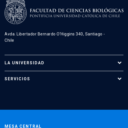
Avda. Libertador Bernardo O’Higgins 340, Santiago -
Chile
LA UNIVERSIDAD
Programas de estudio
SERVICIOS
Investigación
Red Salud UC
Extensión
Validación de Certificados
La Universidad
Pago de Matrículas
Código de Honor
Pago de Créditos
UC Transparente
Trabaja en la UC
Admisión
MESA CENTRAL