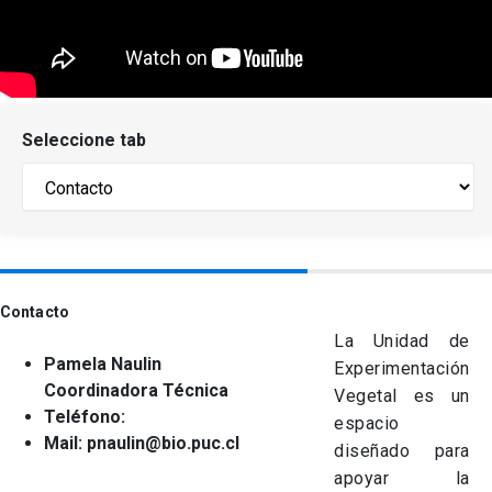
keyboard_arrow_down
Académicos
Dirección Investigación
Estudiantes
Consejo de Facultad
Grupos de Investigación
Pregrado
Publicaciones
Seleccione tab
Secretaría Académica
Institutos y Centros
Postgrado
Contacto
Documentos FCB
FCB en el Territorio
Centro de Estudiantes
Redes Internacionales
Contacto
La Unidad de
Pamela Naulin
Experimentación
Coordinadora Técnica
Vegetal es un
Teléfono:
espacio
Mail:
pnaulin@bio.puc.cl
diseñado para
apoyar la