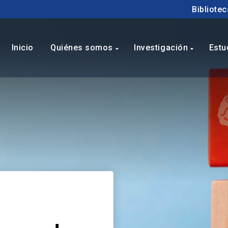
Bibliotec
Inicio
Quiénes somos
Investigación
Estu
arrow_drop_down
arrow_drop_down