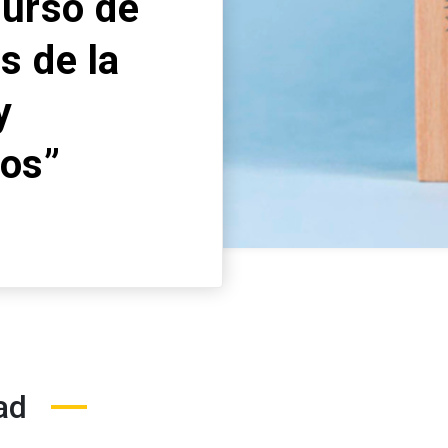
curso de
s de la
y
cos”
ad