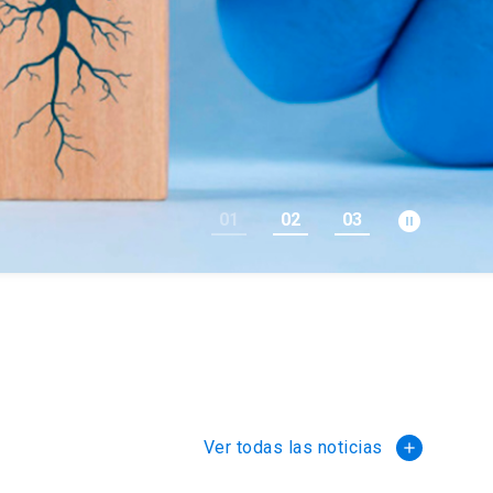
pause_circle_filled
01
02
03
Ver todas las noticias
add