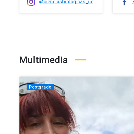
@cienciasbiologicas_uc
Multimedia
Postgrado