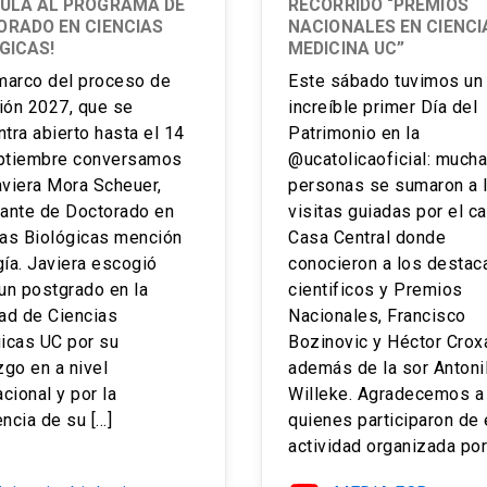
TULA AL PROGRAMA DE
RECORRIDO “PREMIOS
RADO EN CIENCIAS
NACIONALES EN CIENCI
GICAS!
MEDICINA UC”
 marco del proceso de
Este sábado tuvimos un
ión 2027, que se
increíble primer Día del
tra abierto hasta el 14
Patrimonio en la
ptiembre conversamos
@ucatolicaoficial: much
viera Mora Scheuer,
personas se sumaron a 
iante de Doctorado en
visitas guiadas por el 
ias Biológicas mención
Casa Central donde
ía. Javiera escogió
conocieron a los desta
un postgrado en la
cientificos y Premios
ad de Ciencias
Nacionales, Francisco
icas UC por su
Bozinovic y Héctor Croxa
zgo en a nivel
además de la sor Antoni
acional y por la
Willeke. Agradecemos a
ncia de su […]
quienes participaron de 
actividad organizada por