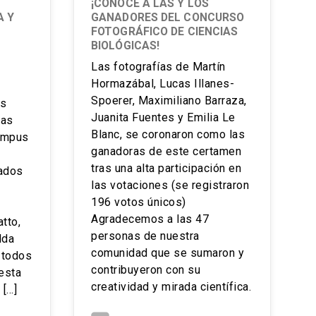
¡CONOCE A LAS Y LOS
A Y
GANADORES DEL CONCURSO
FOTOGRÁFICO DE CIENCIAS
BIOLÓGICAS!
Las fotografías de Martín
Hormazábal, Lucas Illanes-
Spoerer, Maximiliano Barraza,
as
Juanita Fuentes y Emilia Le
las
Blanc, se coronaron como las
campus
ganadoras de este certamen
tras una alta participación en
cados
las votaciones (se registraron
196 votos únicos)️
Agradecemos a las 47
tto,
personas de nuestra
lda
comunidad que se sumaron y
 todos
contribuyeron con su
esta
creatividad y mirada científica.
 […]