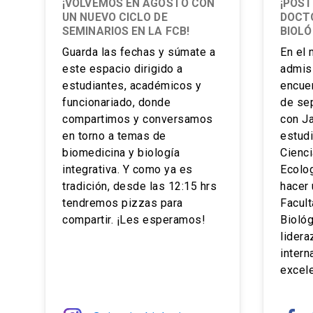
¡VOLVEMOS EN AGOSTO CON
¡POS
UN NUEVO CICLO DE
DOCTO
SEMINARIOS EN LA FCB!
BIOLÓ
Guarda las fechas y súmate a
En el
este espacio dirigido a
admis
estudiantes, académicos y
encuen
funcionariado, donde
de se
compartimos y conversamos
con Ja
en torno a temas de
estud
biomedicina y biología
Cienc
integrativa. Y como ya es
Ecolog
tradición, desde las 12:15 hrs
hacer 
tendremos pizzas para
Facult
compartir. ¡Les esperamos!
Biológ
lidera
intern
excele