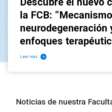
Descubre el nuevo 
la FCB: “Mecanismo
neurodegeneración 
enfoques terapéuti
Leer más
arrow_forward
Noticias de nuestra Facult