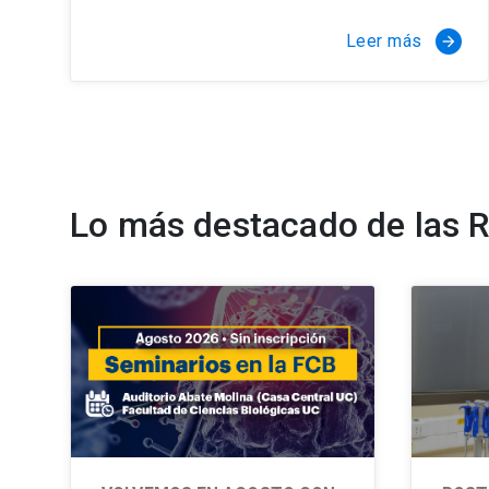
Leer más
arrow_forward
Lo más destacado de las 