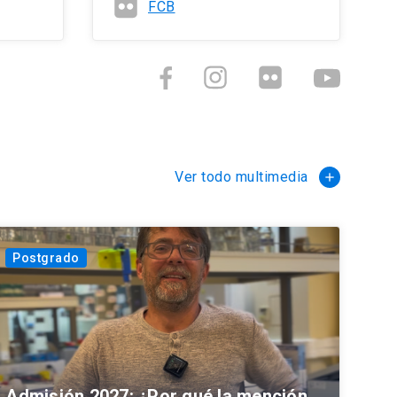
FCB
Ver todo multimedia
add
Postgrado
Admisión 2027: ¿Por qué la mención