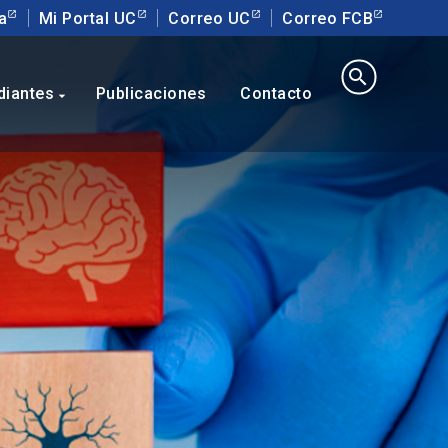
a
Mi Portal UC
Correo UC
Correo FCB
search
diantes
Publicaciones
Contacto
arrow_drop_down