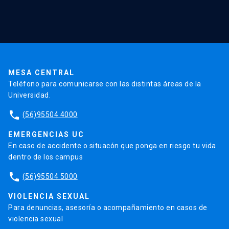
Red Salud UC
Extensión
Validación de Certificados
La Universidad
Pago de Matrículas
Código de Honor
Pago de Créditos
UC Transparente
Trabaja en la UC
Admisión
MESA CENTRAL
Teléfono para comunicarse con las distintas áreas de la
Universidad.
phone
(56)95504 4000
EMERGENCIAS UC
En caso de accidente o situacón que ponga en riesgo tu vida
dentro de los campus
phone
(56)95504 5000
VIOLENCIA SEXUAL
Para denuncias, asesoría o acompañamiento en casos de
violencia sexual