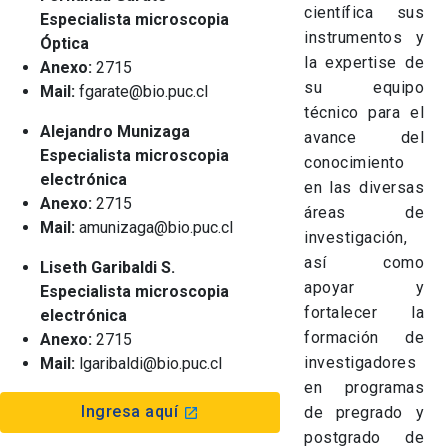
científica sus
Especialista microscopia
instrumentos y
Óptica
la expertise de
Anexo:
2715
su equipo
Mail:
fgarate@bio.puc.cl
técnico para el
Alejandro Munizaga
avance del
Especialista microscopia
conocimiento
electrónica
en las diversas
Anexo:
2715
áreas de
Mail:
amunizaga@bio.puc.cl
investigación,
así como
Liseth Garibaldi S.
apoyar y
Especialista microscopia
fortalecer la
electrónica
formación de
Anexo:
2715
investigadores
Mail:
lgaribaldi@bio.puc.cl
en programas
Ingresa aquí
de pregrado y
launch
postgrado de