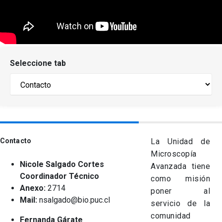
keyboard_arrow_down
Académicos
Dirección Investigación
Estudiantes
Consejo de Facultad
Grupos de Investigación
Pregrado
Publicaciones
Seleccione tab
Secretaría Académica
Institutos y Centros
Postgrado
Contacto
Documentos FCB
FCB en el Territorio
Centro de Estudiantes
Redes Internacionales
Contacto
La Unidad de
Microscopía
Nicole Salgado Cortes
Avanzada tiene
Coordinador Técnico
como misión
Anexo:
2714
poner al
Mail:
nsalgado@bio.puc.cl
servicio de la
comunidad
Fernanda Gárate