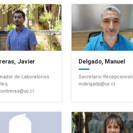
reras, Javier
Delgado, Manuel
inador de Laboratorios
Secretario Recepcionist
tes,
mdelgadp@uc.cl
.contreras@uc.cl