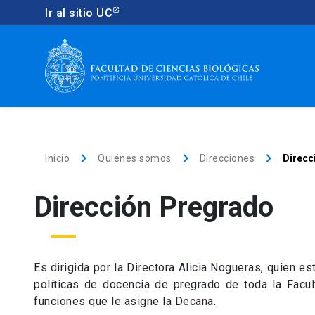
Ir al sitio UC
keyboard_arrow_right
keyboard_arrow_right
keyboard_arrow_right
Inicio
Quiénes somos
Direcciones
Direcc
Dirección Pregrado
Es dirigida por la Directora Alicia Nogueras, quien e
políticas de docencia de pregrado de toda la Facul
funciones que le asigne la Decana.