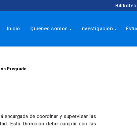
Bibliotec
Inicio
Quiénes somos
Investigación
Estu
arrow_drop_down
arrow_drop_down
ión Pregrado
stá encargada de coordinar y supervisar las
tad. Esta Dirección debe cumplir con las