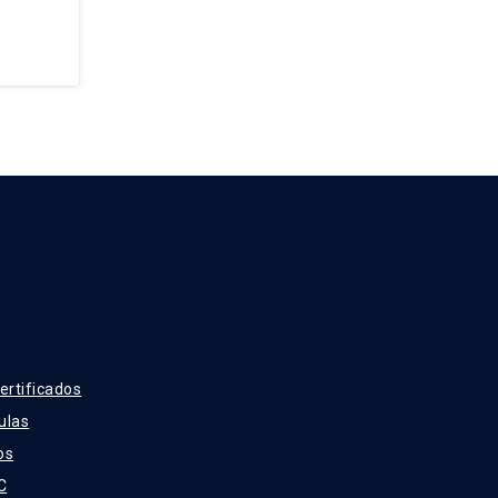
ertificados
ulas
os
C