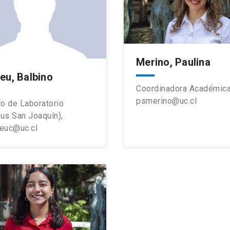
Merino, Paulina
eu, Balbino
Coordinadora Académica
psmerino@uc.cl
o de Laboratorio
us San Joaquín),
euc@uc.cl