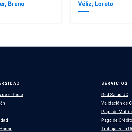
er, Bruno
Véliz, Loreto
ERSIDAD
SERVICIOS
 de estudio
Red Salud UC
ión
Validación de C
Pago de Matríc
idad
Pago de Crédit
 Honor
Trabaja en la U