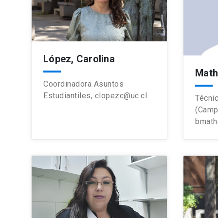
López, Carolina
Math
Coordinadora Asuntos
Estudiantiles,
clopezc@uc.cl
Técnic
(Camp
bmath