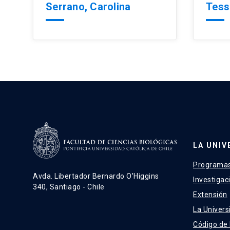
Serrano, Carolina
Tess
LA UNIV
Programas
Avda. Libertador Bernardo O’Higgins
Investigac
340, Santiago - Chile
Extensión
La Univers
Código de