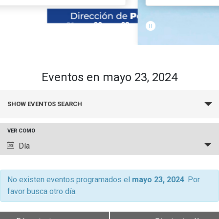
pause_circle_filled
01
02
03
keyboard_arrow_down
Académicos
Grupos de Investigación
Estudiantes
Consejo de Facultad
Institutos y Centros
Pregrado
Publicaciones
Eventos en mayo 23, 2024
Secretaría Académica
FCB en el Territorio
Postgrado
Contacto
Búsqueda
SHOW EVENTOS SEARCH
y
Documentos FCB
Redes Internacionales
Centro de Estudiantes
navegació
VER COMO
de
Navegación
Día
vistas
de
de
vistas
Eventos
de
No existen eventos programados el
mayo 23, 2024
. Por
favor busca otro día.
Evento