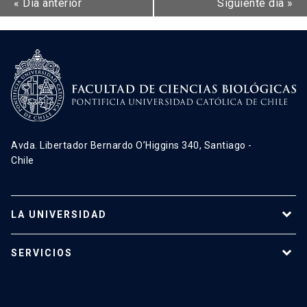
«
Día anterior
Siguiente día
»
Avda. Libertador Bernardo O’Higgins 340, Santiago -
Chile
LA UNIVERSIDAD
Programas de estudio
SERVICIOS
Investigación
Red Salud UC
Extensión
Validación de Certificados
La Universidad