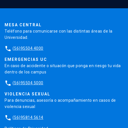
Pago de Matrículas
Código de Honor
Pago de Créditos
UC Transparente
Trabaja en la UC
Admisión
MESA CENTRAL
Teléfono para comunicarse con las distintas áreas de la
Universidad.
phone
(56)95504 4000
EMERGENCIAS UC
En caso de accidente o situacón que ponga en riesgo tu vida
dentro de los campus
phone
(56)95504 5000
VIOLENCIA SEXUAL
Para denuncias, asesoría o acompañamiento en casos de
violencia sexual
phone
(56)95814 5614