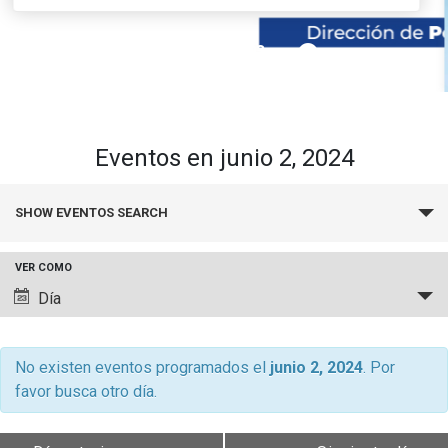
pause_circle_filled
01
02
03
keyboard_arrow_down
Académicos
Grupos de Investigación
Estudiantes
Consejo de Facultad
Institutos y Centros
Pregrado
Publicaciones
Eventos en junio 2, 2024
Secretaría Académica
FCB en el Territorio
Postgrado
Contacto
Búsqueda
SHOW EVENTOS SEARCH
y
Documentos FCB
Redes Internacionales
Centro de Estudiantes
navegació
VER COMO
de
Navegación
Día
vistas
de
de
vistas
Eventos
de
No existen eventos programados el
junio 2, 2024
. Por
favor busca otro día.
Evento