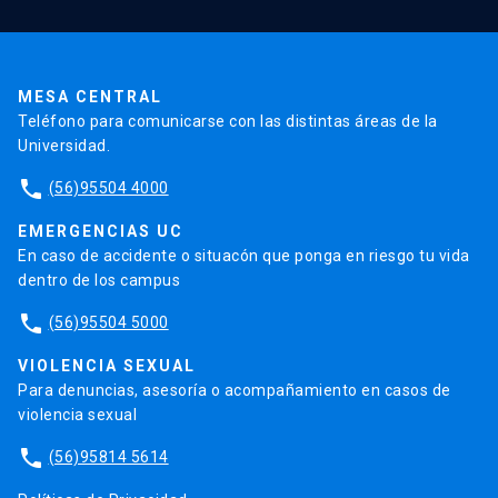
Pago de Matrículas
Código de Honor
Pago de Créditos
UC Transparente
Trabaja en la UC
Admisión
MESA CENTRAL
Teléfono para comunicarse con las distintas áreas de la
Universidad.
phone
(56)95504 4000
EMERGENCIAS UC
En caso de accidente o situacón que ponga en riesgo tu vida
dentro de los campus
phone
(56)95504 5000
VIOLENCIA SEXUAL
Para denuncias, asesoría o acompañamiento en casos de
violencia sexual
phone
(56)95814 5614