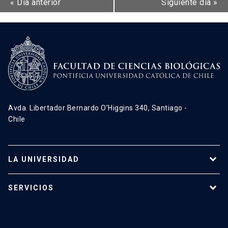
«
Día anterior
Siguiente día
»
Avda. Libertador Bernardo O’Higgins 340, Santiago -
Chile
LA UNIVERSIDAD
Programas de estudio
SERVICIOS
Investigación
Red Salud UC
Extensión
Validación de Certificados
La Universidad