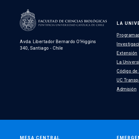
LA UNIV
Programas
Avda. Libertador Bernardo O’Higgins
Investigac
340, Santiago - Chile
Extensión
La Univers
Código de
UC Transp
Admisión
MESA CENTRAL
EMERGE