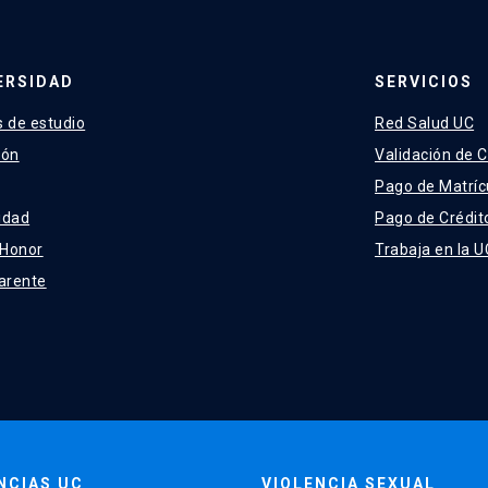
ERSIDAD
SERVICIOS
 de estudio
Red Salud UC
ión
Validación de C
Pago de Matríc
idad
Pago de Crédit
 Honor
Trabaja en la U
arente
NCIAS UC
VIOLENCIA SEXUAL