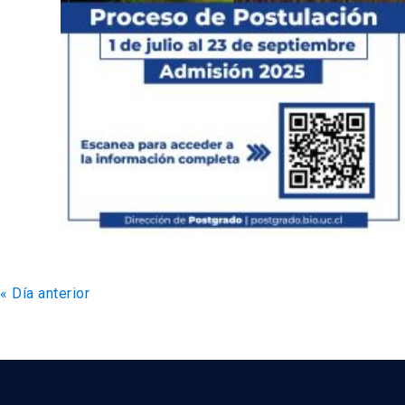
«
Día anterior