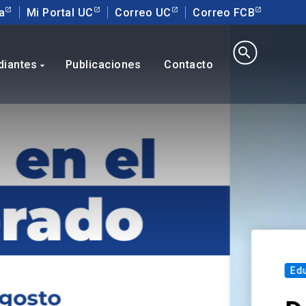
a
Mi Portal UC
Correo UC
Correo FCB
search
diantes
Publicaciones
Contacto
arrow_drop_down