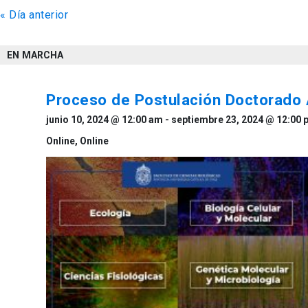
«
Día anterior
de
vistas
EN MARCHA
de
Eventos
Proceso de Postulación Doctorado
junio 10, 2024 @ 12:00 am
-
septiembre 23, 2024 @ 12:00 
Online,
Online