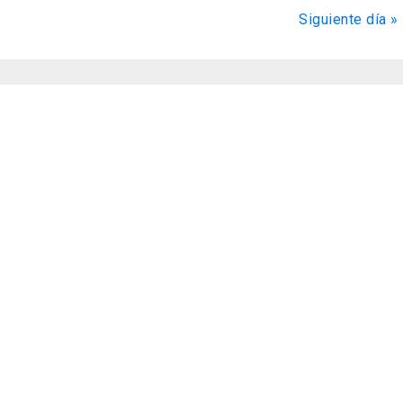
de
Siguiente día
»
Evento