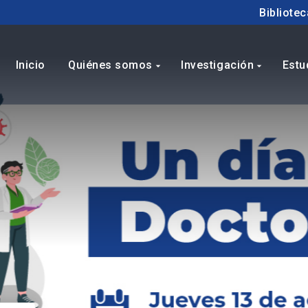
Bibliotec
Inicio
Quiénes somos
Investigación
Estu
arrow_drop_down
arrow_drop_down