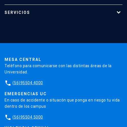
Programas de estudio
SERVICIOS
Investigación
Red Salud UC
Extensión
Validación de Certificados
La Universidad
Pago de Matrículas
Código de Honor
Pago de Créditos
UC Transparente
Trabaja en la UC
Admisión
MESA CENTRAL
Teléfono para comunicarse con las distintas áreas de la
Universidad.
phone
(56)95504 4000
EMERGENCIAS UC
En caso de accidente o situacón que ponga en riesgo tu vida
dentro de los campus
phone
(56)95504 5000