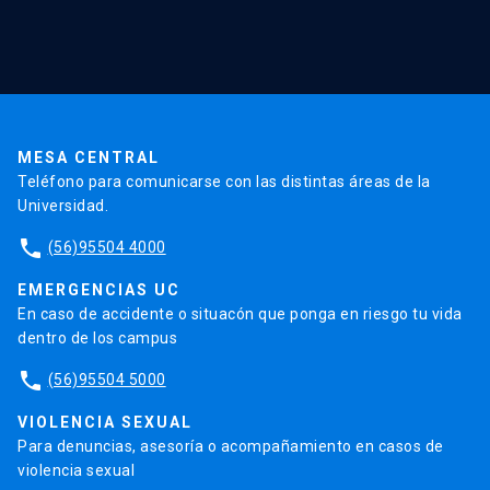
Red Salud UC
Extensión
Validación de Certificados
La Universidad
Pago de Matrículas
Código de Honor
Pago de Créditos
UC Transparente
Trabaja en la UC
Admisión
MESA CENTRAL
Teléfono para comunicarse con las distintas áreas de la
Universidad.
phone
(56)95504 4000
EMERGENCIAS UC
En caso de accidente o situacón que ponga en riesgo tu vida
dentro de los campus
phone
(56)95504 5000
VIOLENCIA SEXUAL
Para denuncias, asesoría o acompañamiento en casos de
violencia sexual