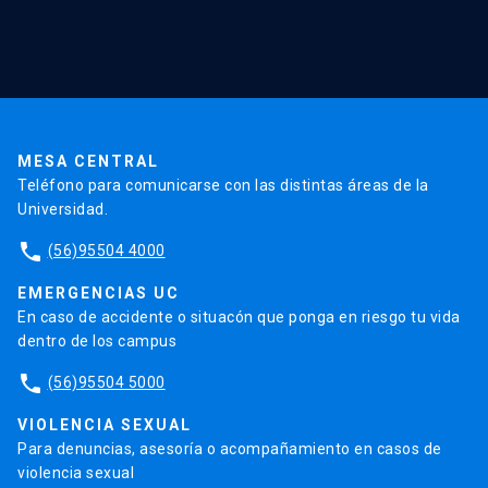
Red Salud UC
Extensión
Validación de Certificados
La Universidad
Pago de Matrículas
Código de Honor
Pago de Créditos
UC Transparente
Trabaja en la UC
Admisión
MESA CENTRAL
Teléfono para comunicarse con las distintas áreas de la
Universidad.
phone
(56)95504 4000
EMERGENCIAS UC
En caso de accidente o situacón que ponga en riesgo tu vida
dentro de los campus
phone
(56)95504 5000
VIOLENCIA SEXUAL
Para denuncias, asesoría o acompañamiento en casos de
violencia sexual