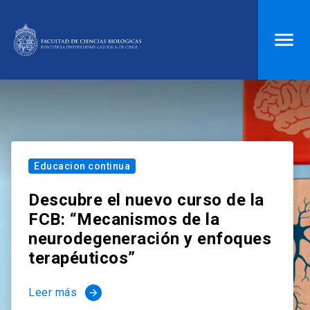
ACCESOS DIRECTOS
Biblioteca
launch
Donaciones
launch
Mi portal UC
launch
Correo
launch
Educacion continua
search
Descubre el nuevo curso de la
FCB: “Mecanismos de la
Inicio
neurodegeneración y enfoques
terapéuticos”
keyboard_arrow_down
Quiénes somos
Leer más
arrow_forward
keyboard_arrow_down
Direcciones
Investigación