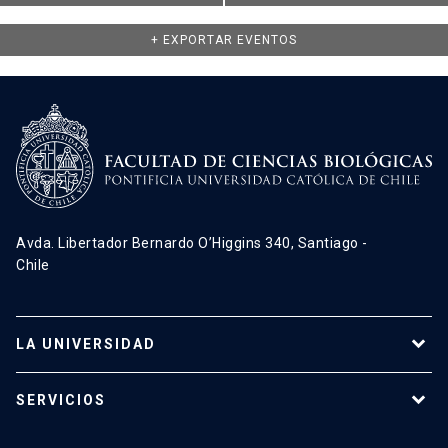
+ EXPORTAR EVENTOS
Avda. Libertador Bernardo O’Higgins 340, Santiago -
Chile
LA UNIVERSIDAD
Programas de estudio
SERVICIOS
Investigación
Red Salud UC
Extensión