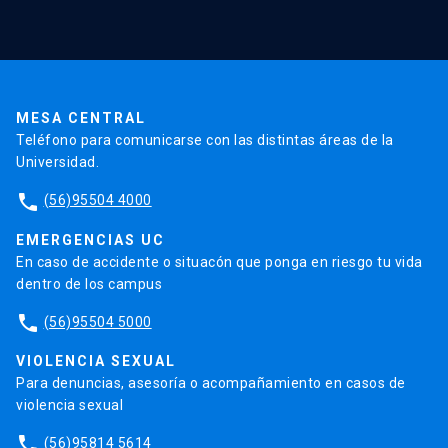
Validación de Certificados
La Universidad
Pago de Matrículas
Código de Honor
Pago de Créditos
UC Transparente
Trabaja en la UC
Admisión
MESA CENTRAL
Teléfono para comunicarse con las distintas áreas de la
Universidad.
phone
(56)95504 4000
EMERGENCIAS UC
En caso de accidente o situacón que ponga en riesgo tu vida
dentro de los campus
phone
(56)95504 5000
VIOLENCIA SEXUAL
Para denuncias, asesoría o acompañamiento en casos de
violencia sexual
phone
(56)95814 5614