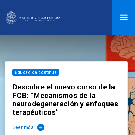
ACCESOS DIRECTOS
Biblioteca
launch
Donaciones
launch
Mi portal UC
launch
Correo
launch
Educacion continua
search
Descubre el nuevo curso de la
FCB: “Mecanismos de la
Inicio
neurodegeneración y enfoques
terapéuticos”
keyboard_arrow_down
Quiénes somos
Leer más
arrow_forward
keyboard_arrow_down
Direcciones
Investigación