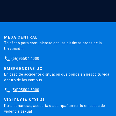
Red Salud UC
Extensión
Validación de Certificados
La Universidad
Pago de Matrículas
Código de Honor
Pago de Créditos
UC Transparente
Trabaja en la UC
Admisión
MESA CENTRAL
Teléfono para comunicarse con las distintas áreas de la
Universidad.
phone
(56)95504 4000
EMERGENCIAS UC
En caso de accidente o situacón que ponga en riesgo tu vida
dentro de los campus
phone
(56)95504 5000
VIOLENCIA SEXUAL
Para denuncias, asesoría o acompañamiento en casos de
violencia sexual