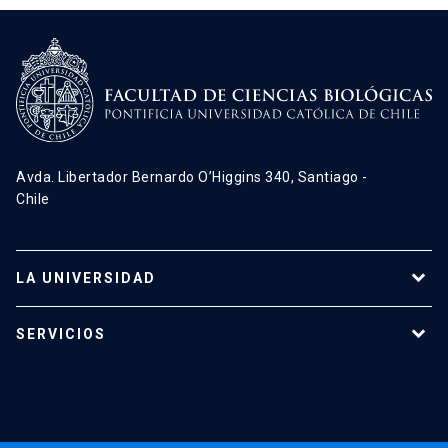
Avda. Libertador Bernardo O’Higgins 340, Santiago -
Chile
LA UNIVERSIDAD
Programas de estudio
SERVICIOS
Investigación
Red Salud UC
Extensión
Validación de Certificados
La Universidad
Pago de Matrículas
Código de Honor