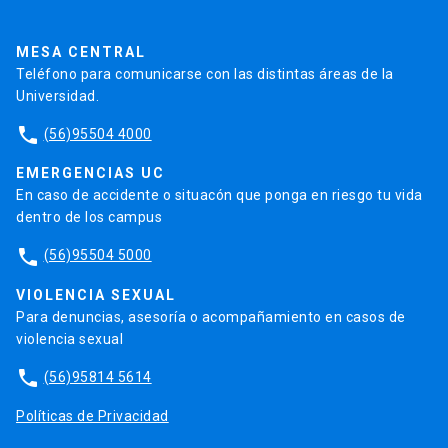
Pago de Créditos
UC Transparente
Trabaja en la UC
Admisión
MESA CENTRAL
Teléfono para comunicarse con las distintas áreas de la
Universidad.
phone
(56)95504 4000
EMERGENCIAS UC
En caso de accidente o situacón que ponga en riesgo tu vida
dentro de los campus
phone
(56)95504 5000
VIOLENCIA SEXUAL
Para denuncias, asesoría o acompañamiento en casos de
violencia sexual
phone
(56)95814 5614
Políticas de Privacidad