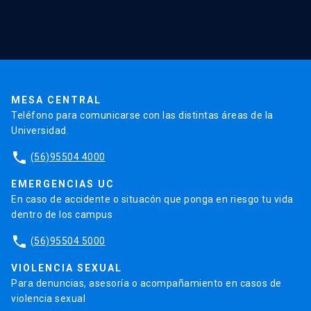
Red Salud UC
Extensión
Validación de Certificados
La Universidad
Pago de Matrículas
Código de Honor
Pago de Créditos
UC Transparente
Trabaja en la UC
Admisión
MESA CENTRAL
Teléfono para comunicarse con las distintas áreas de la
Universidad.
phone
(56)95504 4000
EMERGENCIAS UC
En caso de accidente o situacón que ponga en riesgo tu vida
dentro de los campus
phone
(56)95504 5000
VIOLENCIA SEXUAL
Para denuncias, asesoría o acompañamiento en casos de
violencia sexual