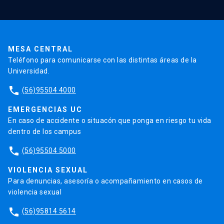
La Universidad
Pago de Matrículas
Código de Honor
Pago de Créditos
UC Transparente
Trabaja en la UC
Admisión
MESA CENTRAL
Teléfono para comunicarse con las distintas áreas de la
Universidad.
phone
(56)95504 4000
EMERGENCIAS UC
En caso de accidente o situacón que ponga en riesgo tu vida
dentro de los campus
phone
(56)95504 5000
VIOLENCIA SEXUAL
Para denuncias, asesoría o acompañamiento en casos de
violencia sexual
phone
(56)95814 5614