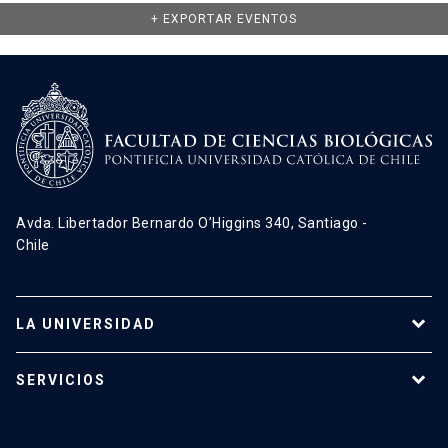
+ EXPORTAR EVENTOS
Avda. Libertador Bernardo O’Higgins 340, Santiago -
Chile
LA UNIVERSIDAD
Programas de estudio
SERVICIOS
Investigación
Red Salud UC
Extensión
Validación de Certificados