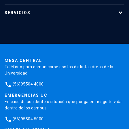
Programas de estudio
SERVICIOS
Investigación
Red Salud UC
Extensión
Validación de Certificados
La Universidad
Pago de Matrículas
Código de Honor
Pago de Créditos
UC Transparente
Trabaja en la UC
Admisión
MESA CENTRAL
Teléfono para comunicarse con las distintas áreas de la
Universidad.
phone
(56)95504 4000
EMERGENCIAS UC
En caso de accidente o situacón que ponga en riesgo tu vida
dentro de los campus
phone
(56)95504 5000