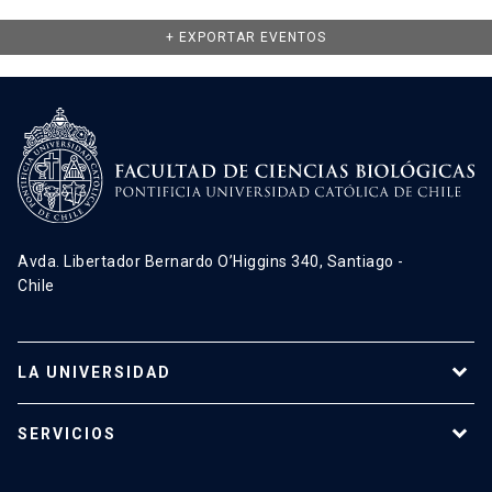
+ EXPORTAR EVENTOS
Avda. Libertador Bernardo O’Higgins 340, Santiago -
Chile
LA UNIVERSIDAD
Programas de estudio
SERVICIOS
Investigación
Red Salud UC
Extensión