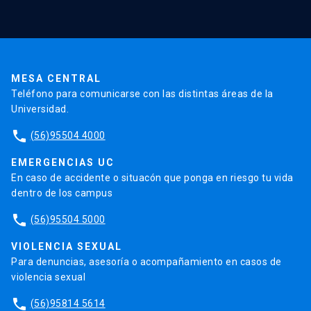
Validación de Certificados
La Universidad
Pago de Matrículas
Código de Honor
Pago de Créditos
UC Transparente
Trabaja en la UC
Admisión
MESA CENTRAL
Teléfono para comunicarse con las distintas áreas de la
Universidad.
phone
(56)95504 4000
EMERGENCIAS UC
En caso de accidente o situacón que ponga en riesgo tu vida
dentro de los campus
phone
(56)95504 5000
VIOLENCIA SEXUAL
Para denuncias, asesoría o acompañamiento en casos de
violencia sexual
phone
(56)95814 5614