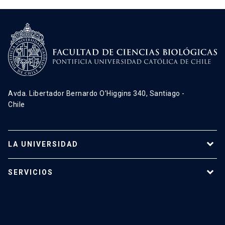
Avda. Libertador Bernardo O’Higgins 340, Santiago -
Chile
LA UNIVERSIDAD
Programas de estudio
SERVICIOS
Investigación
Red Salud UC
Extensión
Validación de Certificados
La Universidad
Pago de Matrículas
Código de Honor