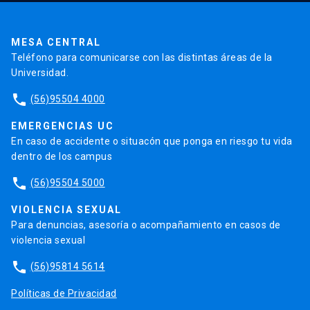
Pago de Créditos
UC Transparente
Trabaja en la UC
Admisión
MESA CENTRAL
Teléfono para comunicarse con las distintas áreas de la
Universidad.
phone
(56)95504 4000
EMERGENCIAS UC
En caso de accidente o situacón que ponga en riesgo tu vida
dentro de los campus
phone
(56)95504 5000
VIOLENCIA SEXUAL
Para denuncias, asesoría o acompañamiento en casos de
violencia sexual
phone
(56)95814 5614
Políticas de Privacidad