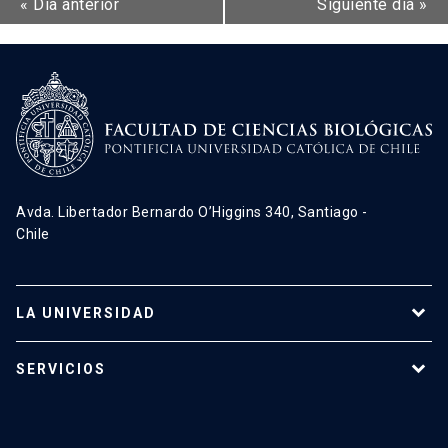
«
Día anterior
Siguiente día
»
Avda. Libertador Bernardo O’Higgins 340, Santiago -
Chile
LA UNIVERSIDAD
Programas de estudio
SERVICIOS
Investigación
Red Salud UC
Extensión
Validación de Certificados
La Universidad