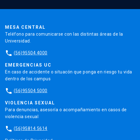
Pago de Matrículas
Código de Honor
Pago de Créditos
UC Transparente
Trabaja en la UC
Admisión
MESA CENTRAL
Teléfono para comunicarse con las distintas áreas de la
Universidad.
phone
(56)95504 4000
EMERGENCIAS UC
En caso de accidente o situacón que ponga en riesgo tu vida
dentro de los campus
phone
(56)95504 5000
VIOLENCIA SEXUAL
Para denuncias, asesoría o acompañamiento en casos de
violencia sexual
phone
(56)95814 5614