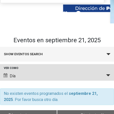
pause_circle_filled
01
02
03
keyboard_arrow_down
Académicos
Grupos de Investigación
Estudiantes
Consejo de Facultad
Institutos y Centros
Pregrado
Publicaciones
Eventos en septiembre 21, 2025
Secretaría Académica
FCB en el Territorio
Postgrado
Contacto
Búsqueda
SHOW EVENTOS SEARCH
y
Documentos FCB
Redes Internacionales
Centro de Estudiantes
navegació
VER COMO
de
Navegación
Día
vistas
de
de
vistas
Eventos
de
No existen eventos programados el
septiembre 21,
2025
. Por favor busca otro día.
Evento