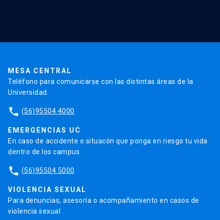
Red Salud UC
Extensión
Validación de Certificados
La Universidad
Pago de Matrículas
Código de Honor
Pago de Créditos
UC Transparente
Trabaja en la UC
Admisión
MESA CENTRAL
Teléfono para comunicarse con las distintas áreas de la
Universidad.
phone
(56)95504 4000
EMERGENCIAS UC
En caso de accidente o situacón que ponga en riesgo tu vida
dentro de los campus
phone
(56)95504 5000
VIOLENCIA SEXUAL
Para denuncias, asesoría o acompañamiento en casos de
violencia sexual