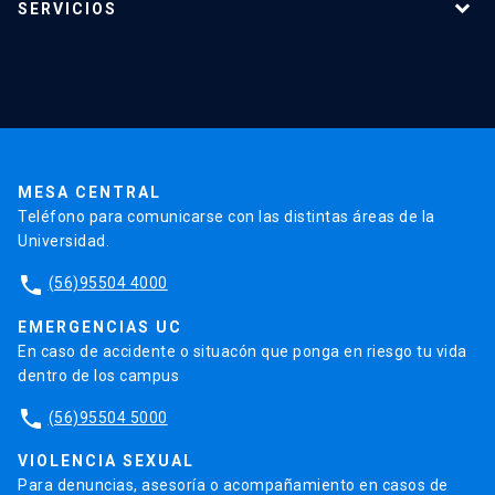
SERVICIOS
Investigación
Red Salud UC
Extensión
Validación de Certificados
La Universidad
Pago de Matrículas
Código de Honor
Pago de Créditos
UC Transparente
Trabaja en la UC
Admisión
MESA CENTRAL
Teléfono para comunicarse con las distintas áreas de la
Universidad.
phone
(56)95504 4000
EMERGENCIAS UC
En caso de accidente o situacón que ponga en riesgo tu vida
dentro de los campus
phone
(56)95504 5000
VIOLENCIA SEXUAL
Para denuncias, asesoría o acompañamiento en casos de