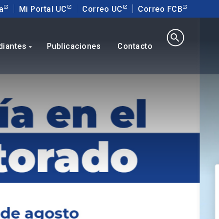
a
Mi Portal UC
Correo UC
Correo FCB
search
diantes
Publicaciones
Contacto
arrow_drop_down