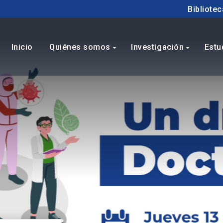
Bibliotec
Inicio
Quiénes somos
Investigación
Estu
arrow_drop_down
arrow_drop_down
ua