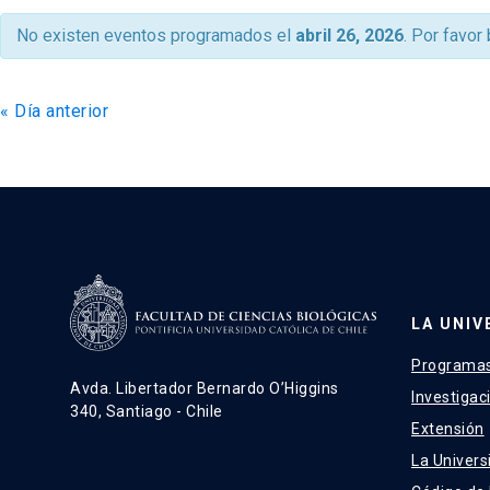
de
No existen eventos programados el
abril 26, 2026
. Por favor
vistas
de
«
Día anterior
Eventos
LA UNIV
Programas
Avda. Libertador Bernardo O’Higgins
Investigac
340, Santiago - Chile
Extensión
La Univers