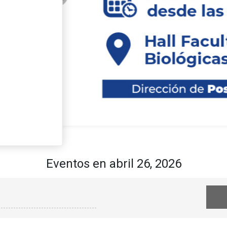
re el nuevo curso de
: “Mecanismos de la
egeneración y
es terapéuticos”
Eventos en abril 26, 2026