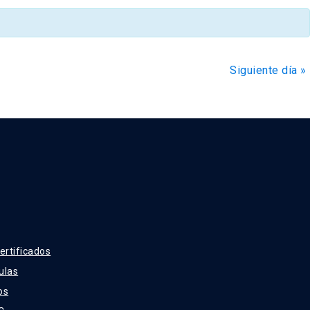
de
Evento
Siguiente día
»
ertificados
ulas
os