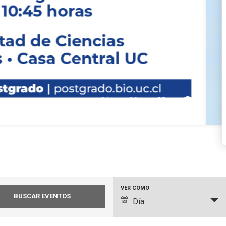
pause_circle_filled
01
02
03
Navegación
VER COMO
Día
de
vistas