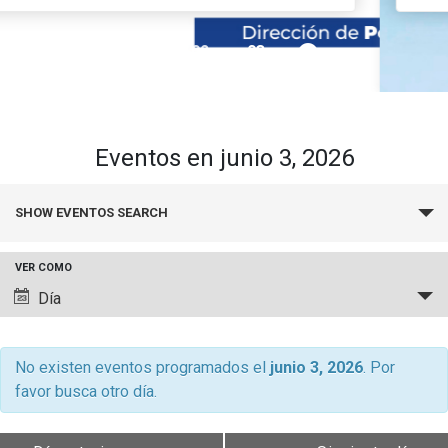
pause_circle_filled
01
02
03
keyboard_arrow_down
Académicos
Grupos de Investigación
Estudiantes
Consejo de Facultad
Institutos y Centros
Pregrado
Publicaciones
Eventos en junio 3, 2026
Secretaría Académica
FCB en el Territorio
Postgrado
Contacto
Búsqueda
SHOW EVENTOS SEARCH
y
Documentos FCB
Redes Internacionales
Centro de Estudiantes
navegació
VER COMO
de
Navegación
Día
vistas
de
de
vistas
Eventos
de
No existen eventos programados el
junio 3, 2026
. Por
favor busca otro día.
Evento