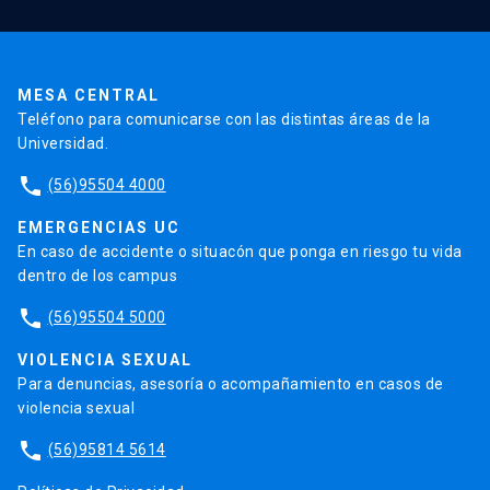
Pago de Matrículas
Código de Honor
Pago de Créditos
UC Transparente
Trabaja en la UC
Admisión
MESA CENTRAL
Teléfono para comunicarse con las distintas áreas de la
Universidad.
phone
(56)95504 4000
EMERGENCIAS UC
En caso de accidente o situacón que ponga en riesgo tu vida
dentro de los campus
phone
(56)95504 5000
VIOLENCIA SEXUAL
Para denuncias, asesoría o acompañamiento en casos de
violencia sexual
phone
(56)95814 5614