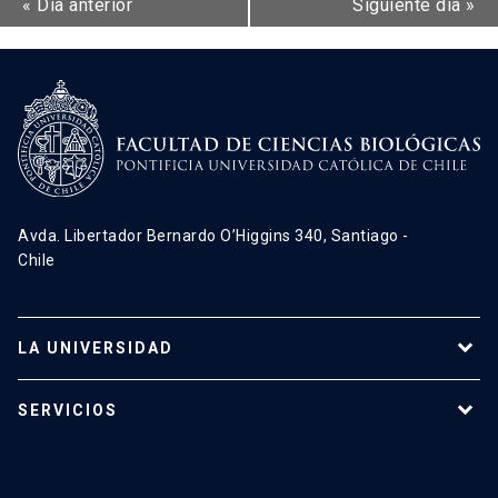
«
Día anterior
Siguiente día
»
Avda. Libertador Bernardo O’Higgins 340, Santiago -
Chile
LA UNIVERSIDAD
Programas de estudio
SERVICIOS
Investigación
Red Salud UC
Extensión
Validación de Certificados
La Universidad