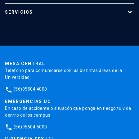
Programas de estudio
SERVICIOS
Investigación
Red Salud UC
Extensión
Validación de Certificados
La Universidad
Pago de Matrículas
Código de Honor
Pago de Créditos
UC Transparente
Trabaja en la UC
Admisión
MESA CENTRAL
Teléfono para comunicarse con las distintas áreas de la
Universidad.
phone
(56)95504 4000
EMERGENCIAS UC
En caso de accidente o situacón que ponga en riesgo tu vida
dentro de los campus
phone
(56)95504 5000