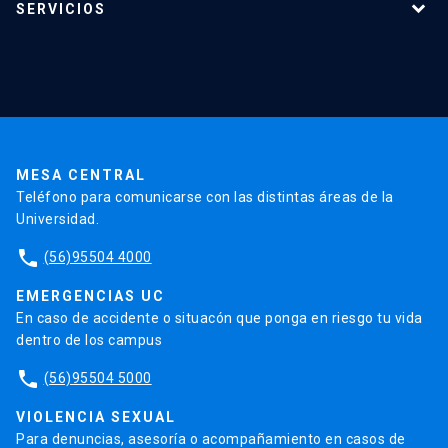
SERVICIOS
Investigación
Red Salud UC
Extensión
Validación de Certificados
La Universidad
Pago de Matrículas
Código de Honor
Pago de Créditos
UC Transparente
Trabaja en la UC
Admisión
MESA CENTRAL
Teléfono para comunicarse con las distintas áreas de la
Universidad.
phone
(56)95504 4000
EMERGENCIAS UC
En caso de accidente o situacón que ponga en riesgo tu vida
dentro de los campus
phone
(56)95504 5000
VIOLENCIA SEXUAL
Para denuncias, asesoría o acompañamiento en casos de