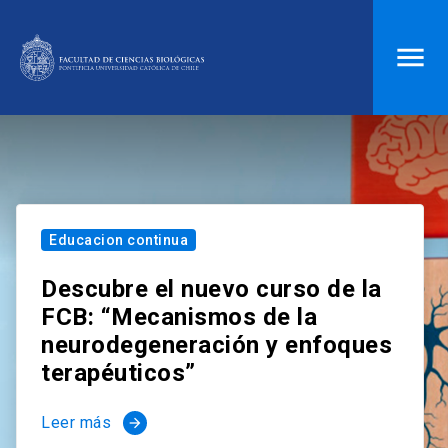
ACCESOS DIRECTOS
Biblioteca
launch
Donaciones
launch
Mi portal UC
launch
Correo
launch
Educacion continua
search
Descubre el nuevo curso de la
FCB: “Mecanismos de la
Inicio
neurodegeneración y enfoques
terapéuticos”
keyboard_arrow_down
Quiénes somos
Leer más
arrow_forward
keyboard_arrow_down
Direcciones
Investigación