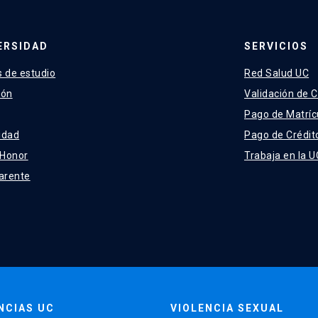
ERSIDAD
SERVICIOS
 de estudio
Red Salud UC
ión
Validación de C
Pago de Matríc
idad
Pago de Crédit
 Honor
Trabaja en la U
arente
NCIAS UC
VIOLENCIA SEXUAL