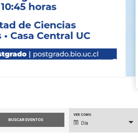
pause_circle_filled
01
02
03
Navegación
VER COMO
Día
de
vistas