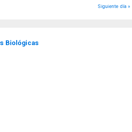
de
Siguiente día
»
Evento
s Biológicas