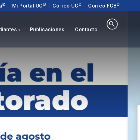
a
Mi Portal UC
Correo UC
Correo FCB
search
diantes
Publicaciones
Contacto
arrow_drop_down