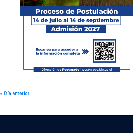
«
Día anterior