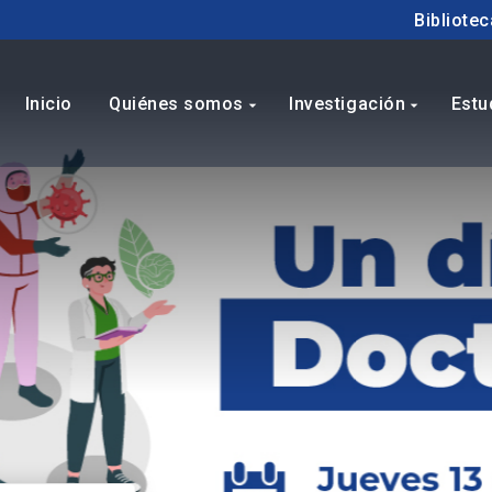
Bibliotec
Inicio
Quiénes somos
Investigación
Estu
arrow_drop_down
arrow_drop_down