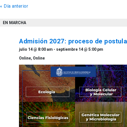
«
Día anterior
de
vistas
EN MARCHA
de
Eventos
Admisión 2027: proceso de postula
julio 14 @ 8:00 am
-
septiembre 14 @ 5:00 pm
Online,
Online