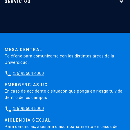
SERVICIOS
Investigación
Red Salud UC
Extensión
Validación de Certificados
La Universidad
Pago de Matrículas
Código de Honor
Pago de Créditos
UC Transparente
Trabaja en la UC
Admisión
MESA CENTRAL
Teléfono para comunicarse con las distintas áreas de la
Universidad.
phone
(56)95504 4000
EMERGENCIAS UC
En caso de accidente o situacón que ponga en riesgo tu vida
dentro de los campus
phone
(56)95504 5000
VIOLENCIA SEXUAL
Para denuncias, asesoría o acompañamiento en casos de