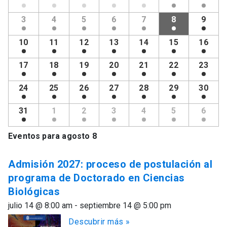
de
Eventos
Eventos
3
4
5
6
7
8
9
10
11
12
13
14
15
16
17
18
19
20
21
22
23
24
25
26
27
28
29
30
31
1
2
3
4
5
6
Eventos para
agosto 8
Admisión 2027: proceso de postulación al
programa de Doctorado en Ciencias
Biológicas
julio 14 @ 8:00 am - septiembre 14 @ 5:00 pm
Descubrir más »