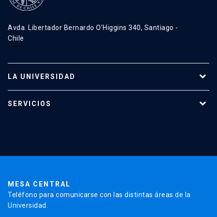
Avda. Libertador Bernardo O’Higgins 340, Santiago -
Chile
LA UNIVERSIDAD
Programas de estudio
SERVICIOS
Investigación
Red Salud UC
Extensión
Validación de Certificados
La Universidad
Pago de Matrículas
Código de Honor
Pago de Créditos
UC Transparente
Trabaja en la UC
Admisión
MESA CENTRAL
Teléfono para comunicarse con las distintas áreas de la
Universidad.