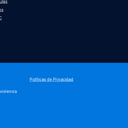
ulas
os
C
Políticas de Privacidad
iolencia