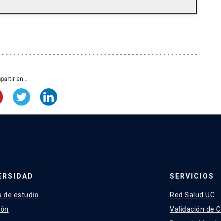
 Y., Wu, Y., Sailov, T., Baird, M. A., Davidson, M. W.,
Mege, R. M., & Kanchanawong, P. (2017).
ed cell adhesions. Nature Cell Biology, 19(1),
artir en...
a, T., Ong, H. T., Bertocchi, C., Brugues, A.,
epat, X., & Gov, N. S. (2015). Gap geometry
. Nature Communications, 6, 7683.
anales-Salgado P, Alegría JJ, Liu X, Ong HT,
BT, Wang Y, Meng Y, Nishimura R, Fong-Ngern K,
, Ravasio A* & Bertocchi C*. Alternative
ERSIDAD
SERVICIOS
mission at adherens junctions via β-catenin-
5608 (2024). https://doi.org/10.1038/s41467-
 de estudio
Red Salud UC
ión
Validación de C