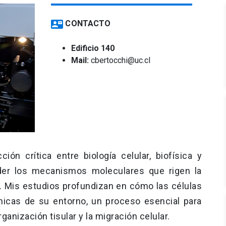
contact_mail
CONTACTO
Edificio 140
Mail:
cbertocchi@uc.cl
ión crítica entre biología celular, biofísica y
der los mecanismos moleculares que rigen la
. Mis estudios profundizan en cómo las células
icas de su entorno, un proceso esencial para
rganización tisular y la migración celular.