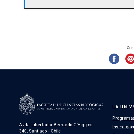
Bertocchi, C., Wang, Y., Ravasio, A., Hara,
Zaidel-Bar, R., Toyama, Y., Ladoux, B., 
Nanoscale architecture of cadherin-bas
28-37.
Comp
Ravasio, A., Cheddadi, I., Chen, T., Pereir
Jacinto, A., Kabla, A. J., Toyama, Y., Tr
dictates epithelial closure efficiency
Morales-Camilo N, Liu J, Ramírez MJ, C
Barrera NP, Fierro A, Toyama Y, Goult 
Siok Lan Low C, Kanchanawong P, Yan J
LA UNIV
molecular mechanisms for force trans
vinculin interaction. Nat Commun 15, 
Programas
Avda. Libertador Bernardo O’Higgins
Investigac
024-49850-5
340, Santiago - Chile