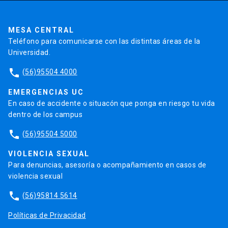
Pago de Créditos
UC Transparente
Trabaja en la UC
Admisión
MESA CENTRAL
Teléfono para comunicarse con las distintas áreas de la
Universidad.
phone
(56)95504 4000
EMERGENCIAS UC
En caso de accidente o situacón que ponga en riesgo tu vida
dentro de los campus
phone
(56)95504 5000
VIOLENCIA SEXUAL
Para denuncias, asesoría o acompañamiento en casos de
violencia sexual
phone
(56)95814 5614
Políticas de Privacidad