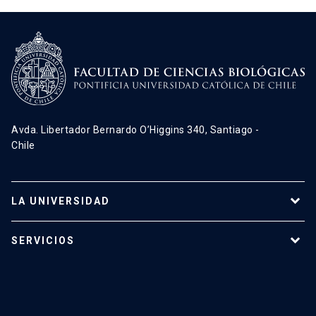
Avda. Libertador Bernardo O’Higgins 340, Santiago -
Chile
LA UNIVERSIDAD
Programas de estudio
SERVICIOS
Investigación
Red Salud UC
Extensión
Validación de Certificados
La Universidad
Pago de Matrículas
Código de Honor