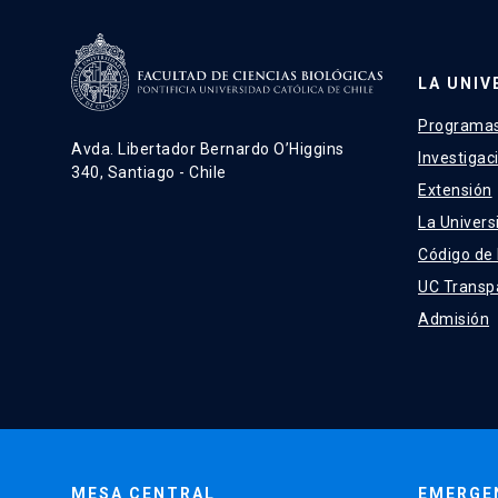
LA UNIV
Programas
Avda. Libertador Bernardo O’Higgins
Investigac
340, Santiago - Chile
Extensión
La Univers
Código de
UC Transp
Admisión
MESA CENTRAL
EMERGE