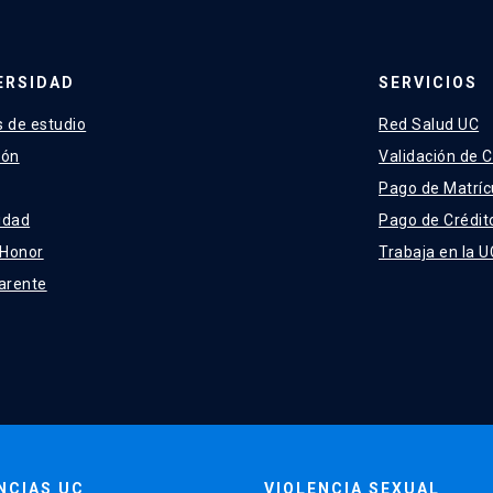
ERSIDAD
SERVICIOS
 de estudio
Red Salud UC
ión
Validación de C
Pago de Matríc
idad
Pago de Crédit
 Honor
Trabaja en la U
arente
NCIAS UC
VIOLENCIA SEXUAL