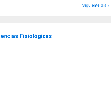
de
Siguiente día
»
Evento
encias Fisiológicas