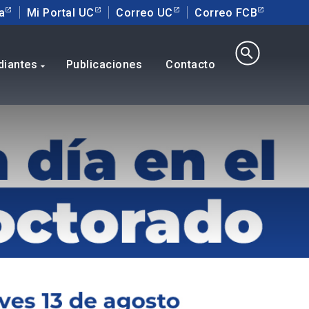
a
Mi Portal UC
Correo UC
Correo FCB
search
diantes
Publicaciones
Contacto
arrow_drop_down