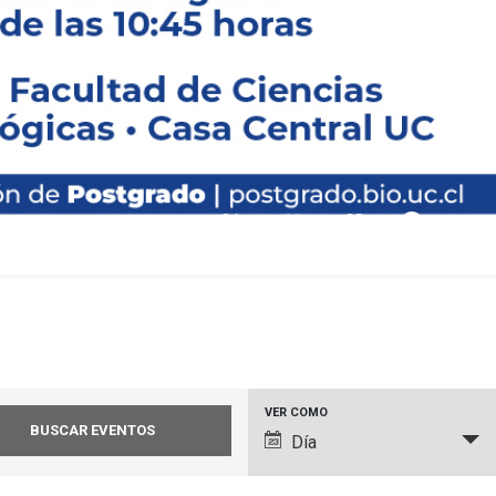
pause_circle_filled
01
02
03
Navegación
VER COMO
Día
de
vistas