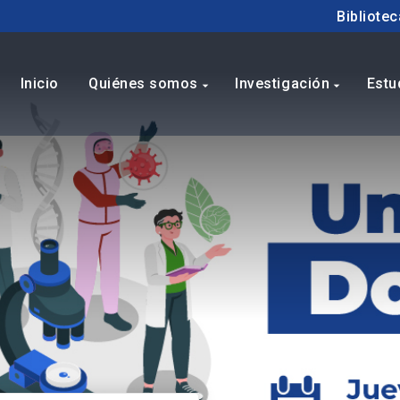
Bibliotec
Inicio
Quiénes somos
Investigación
Estu
arrow_drop_down
arrow_drop_down