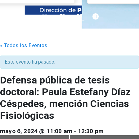
pause_circle_filled
01
02
03
keyboard_arrow_down
Académicos
Grupos de Investigación
Estudiantes
Consejo de Facultad
Institutos y Centros
Pregrado
Publicaciones
« Todos los Eventos
Secretaría Académica
FCB en el Territorio
Postgrado
Contacto
Este evento ha pasado.
Documentos FCB
Redes Internacionales
Centro de Estudiantes
Defensa pública de tesis
doctoral: Paula Estefany Díaz
Céspedes, mención Ciencias
Fisiológicas
mayo 6, 2024 @ 11:00 am
-
12:30 pm