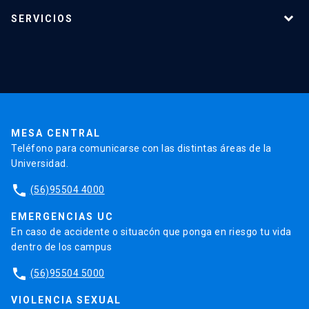
Programas de estudio
SERVICIOS
Investigación
Red Salud UC
Extensión
Validación de Certificados
La Universidad
Pago de Matrículas
Código de Honor
Pago de Créditos
UC Transparente
Trabaja en la UC
Admisión
MESA CENTRAL
Teléfono para comunicarse con las distintas áreas de la
Universidad.
phone
(56)95504 4000
EMERGENCIAS UC
En caso de accidente o situacón que ponga en riesgo tu vida
dentro de los campus
phone
(56)95504 5000
VIOLENCIA SEXUAL