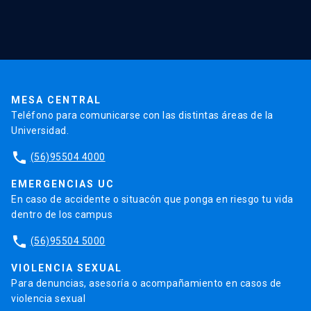
Red Salud UC
Extensión
Validación de Certificados
La Universidad
Pago de Matrículas
Código de Honor
Pago de Créditos
UC Transparente
Trabaja en la UC
Admisión
MESA CENTRAL
Teléfono para comunicarse con las distintas áreas de la
Universidad.
phone
(56)95504 4000
EMERGENCIAS UC
En caso de accidente o situacón que ponga en riesgo tu vida
dentro de los campus
phone
(56)95504 5000
VIOLENCIA SEXUAL
Para denuncias, asesoría o acompañamiento en casos de
violencia sexual