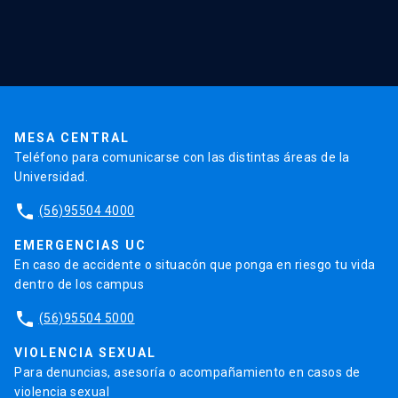
Red Salud UC
Extensión
Validación de Certificados
La Universidad
Pago de Matrículas
Código de Honor
Pago de Créditos
UC Transparente
Trabaja en la UC
Admisión
MESA CENTRAL
Teléfono para comunicarse con las distintas áreas de la
Universidad.
phone
(56)95504 4000
EMERGENCIAS UC
En caso de accidente o situacón que ponga en riesgo tu vida
dentro de los campus
phone
(56)95504 5000
VIOLENCIA SEXUAL
Para denuncias, asesoría o acompañamiento en casos de
violencia sexual