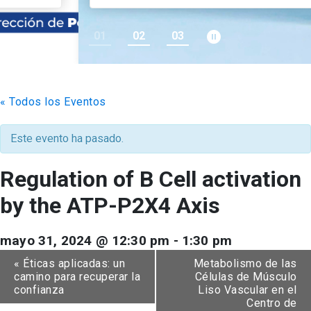
pause_circle_filled
01
02
03
keyboard_arrow_down
Académicos
Grupos de Investigación
Estudiantes
Consejo de Facultad
Institutos y Centros
Pregrado
Publicaciones
« Todos los Eventos
Secretaría Académica
FCB en el Territorio
Postgrado
Contacto
Este evento ha pasado.
Documentos FCB
Redes Internacionales
Centro de Estudiantes
Regulation of B Cell activation
by the ATP-P2X4 Axis
mayo 31, 2024 @ 12:30 pm
-
1:30 pm
«
Éticas aplicadas: un
Metabolismo de las
camino para recuperar la
Células de Músculo
confianza
Liso Vascular en el
Centro de