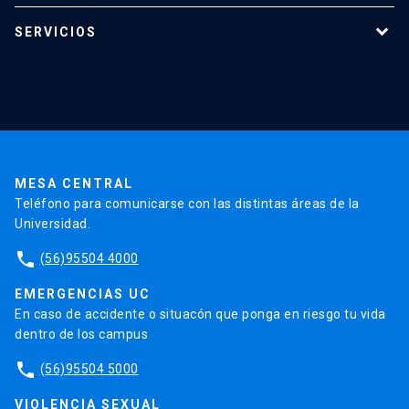
Programas de estudio
SERVICIOS
Investigación
Red Salud UC
Extensión
Validación de Certificados
La Universidad
Pago de Matrículas
Código de Honor
Pago de Créditos
UC Transparente
Trabaja en la UC
Admisión
MESA CENTRAL
Teléfono para comunicarse con las distintas áreas de la
Universidad.
phone
(56)95504 4000
EMERGENCIAS UC
En caso de accidente o situacón que ponga en riesgo tu vida
dentro de los campus
phone
(56)95504 5000
VIOLENCIA SEXUAL