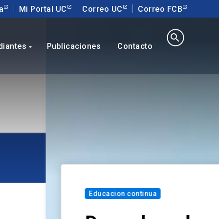
a
Mi Portal UC
Correo UC
Correo FCB
search
diantes
Publicaciones
Contacto
arrow_drop_down