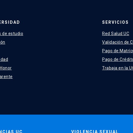
ERSIDAD
SERVICIOS
 de estudio
Red Salud UC
ión
Validación de C
Pago de Matríc
idad
Pago de Crédit
 Honor
Trabaja en la U
arente
NCIAS UC
VIOLENCIA SEXUAL