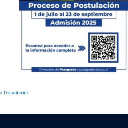
«
Día anterior