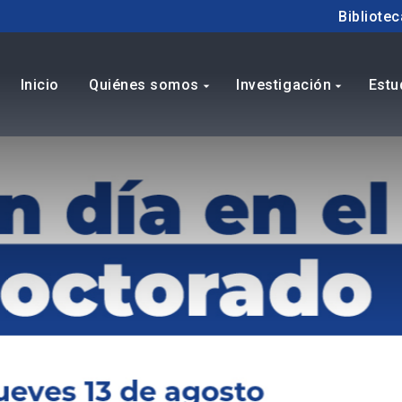
Bibliotec
Inicio
Quiénes somos
Investigación
Estu
arrow_drop_down
arrow_drop_down