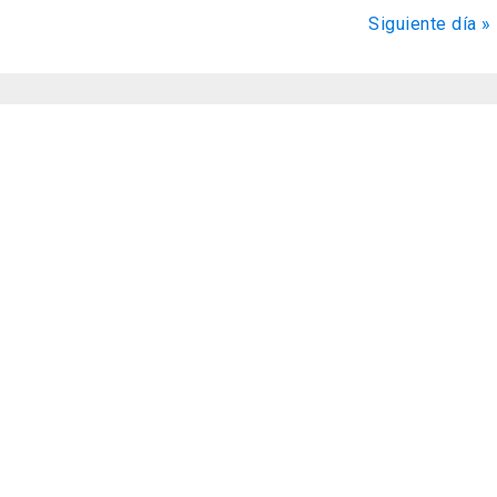
de
Siguiente día
»
Evento