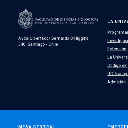
LA UNIV
Programas
Avda. Libertador Bernardo O’Higgins
Investigac
340, Santiago - Chile
Extensión
La Univers
Código de
UC Transp
Admisión
MESA CENTRAL
EMERGE