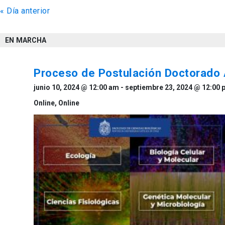
«
Día anterior
de
vistas
EN MARCHA
de
Eventos
Proceso de Postulación Doctorado
junio 10, 2024 @ 12:00 am
-
septiembre 23, 2024 @ 12:00 
Online,
Online