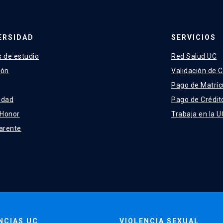
ERSIDAD
SERVICIOS
 de estudio
Red Salud UC
ión
Validación de C
Pago de Matríc
idad
Pago de Crédit
 Honor
Trabaja en la U
arente
NCIAS UC
VIOLENCIA SEXUAL