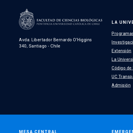
LA UNIV
Programas
Avda. Libertador Bernardo O’Higgins
Investigac
340, Santiago - Chile
Extensión
La Univers
Código de
UC Transp
Admisión
MESA CENTRAL
EMERGE