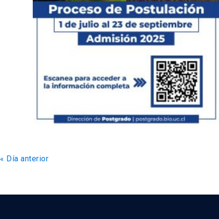
«
Día anterior