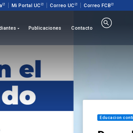
a
Mi Portal UC
Correo UC
Correo FCB
search
diantes
Publicaciones
Contacto
arrow_drop_down