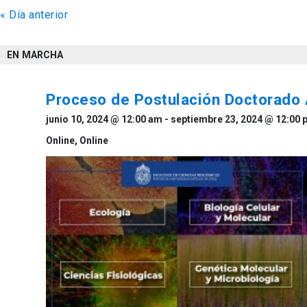
«
Día anterior
de
vistas
EN MARCHA
de
Eventos
Proceso de Postulación Doctorado
junio 10, 2024 @ 12:00 am
-
septiembre 23, 2024 @ 12:00 
Online,
Online