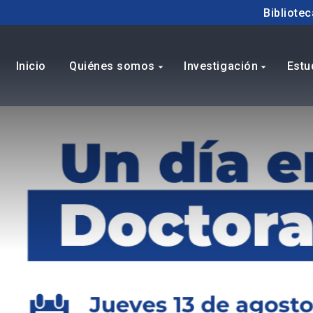
Bibliotec
Inicio
Quiénes somos
Investigación
Estu
arrow_drop_down
arrow_drop_down