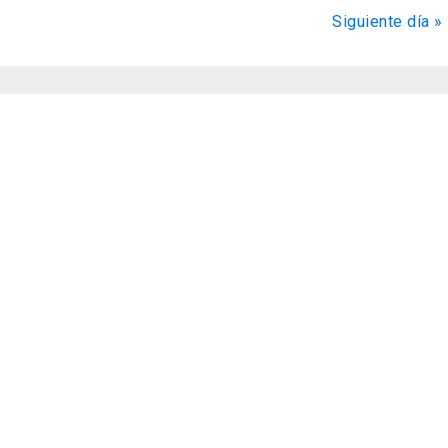
de
Siguiente día
»
Evento